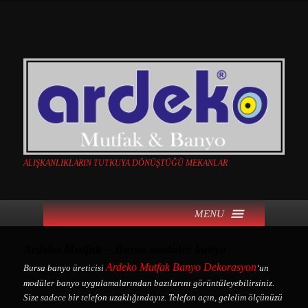
ALIŞKANLIKLARIN TUTKUYA DÖNÜŞTÜĞÜ MEKANLAR
Ana menü
MENU
Birincil içeriğe geç
İkincil içeriğe geç
Ardeko Mutfak – Bursa modüler banyo
Ardeko Mutfak Banyo Dekorasyon
Bursa banyo üreticisi
‘un
modüler banyo uygulamalarından bazılarını görüntüleyebilirsiniz.
Size sadece bir telefon uzaklığındayız. Telefon açın, gelelim ölçünüzü