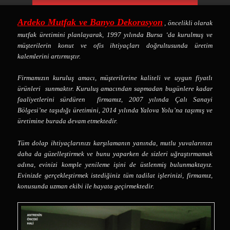
Birincil içeriğe geç
İkincil içeriğe geç
Ardeko Mutfak ve Banyo Dekorasyon
, öncelikli olarak
mutfak üretimini planlayarak, 1997 yılında Bursa ‘da kurulmuş ve
müşterilerin konut ve ofis ihtiyaçları doğrultusunda üretim
kalemlerini artırmıştır.
Firmamızın kuruluş amacı, müşterilerine kaliteli ve uygun fiyatlı
ürünleri sunmaktır. Kuruluş amacından sapmadan bugünlere kadar
faaliyetlerini sürdüren firmamız, 2007 yılında Çalı Sanayi
Bölgesi’ne taşıdığı üretimini, 2014 yılında Yalova Yolu’na taşımış ve
üretimine burada devam etmektedir.
Tüm dolap ihtiyaçlarınızı karşılamanın yanında, mutlu yuvalarınızı
daha da güzelleştirmek ve bunu yaparken de sizleri uğraştırmamak
adına, evinizi komple yenileme işini de üstlenmiş bulunmaktayız.
Evinizde gerçekleştirmek istediğiniz tüm tadilat işlerinizi, firmamız,
konusunda uzman ekibi ile hayata geçirmektedir.